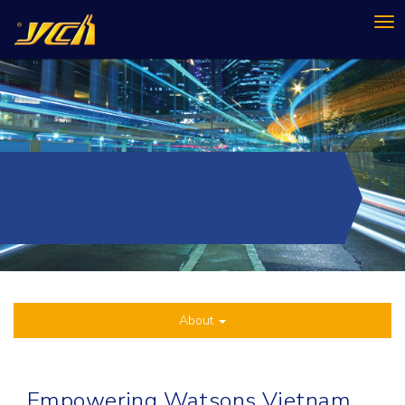
Tog
nav
About
Empowering Watsons Vietnam